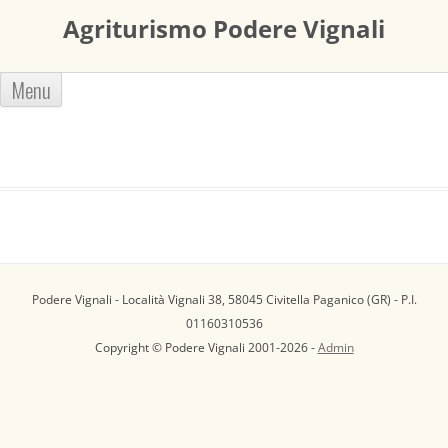
Agriturismo Podere Vignali
Vai
Menu
al
contenuto
Podere Vignali - Località Vignali 38, 58045 Civitella Paganico (GR) - P.I.
01160310536
Copyright © Podere Vignali 2001-2026 -
Admin