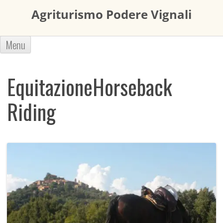
Agriturismo Podere Vignali
Vai
Menu
al
contenuto
Equitazione
Horseback
Riding