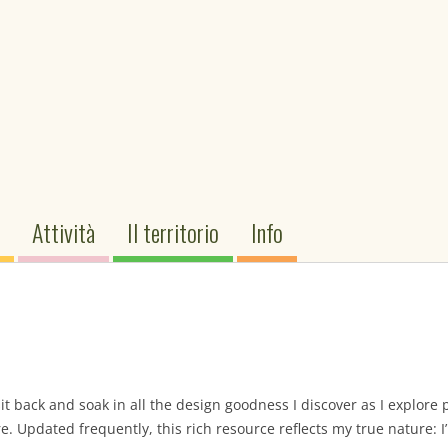
urismo Podere Vignali
Vai
Attività
Il territorio
Info
al
contenuto
sit back and soak in all the design goodness I discover as I explore
. Updated frequently, this rich resource reflects my true nature: I’